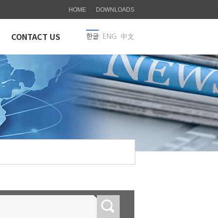
HOME
DOWNLOADS
CONTACT US
한글
ENG
中文