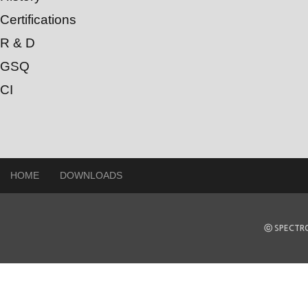
Certifications
R & D
GSQ
CI
HOME
DOWNLOADS
ⓒ SPECTRO