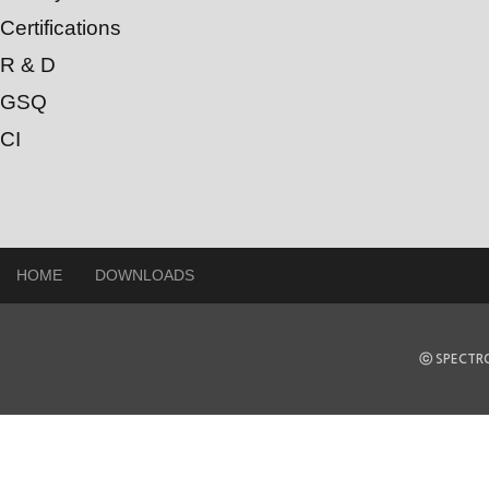
Certifications
R & D
GSQ
CI
HOME
DOWNLOADS
ⓒ SPECTRO